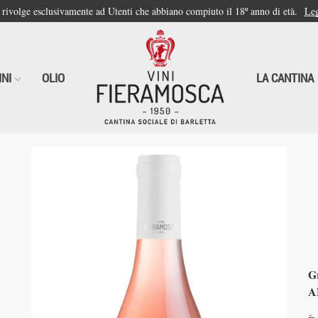
i rivolge esclusivamente ad Utenti che abbiano compiuto il 18º anno di età.
Leg
INI
OLIO
LA CANTINA
G
A