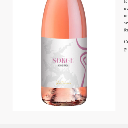
È 
uv
un
ve
fe
Co
gu