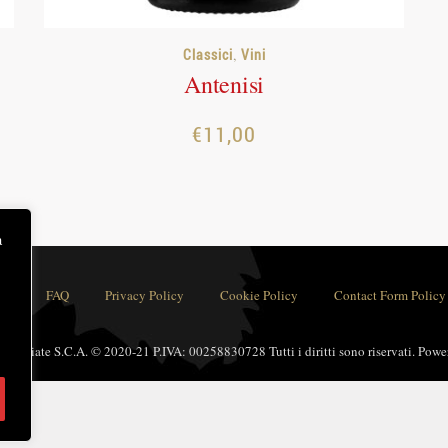
,
Classici
Vini
Antenisi
€
11,00
à
ni
FAQ
Privacy Policy
Cookie Policy
Contact Form Policy
 Associate S.C.A. © 2020-21 P.IVA: 00258830728 Tutti i diritti sono riservati. Pow