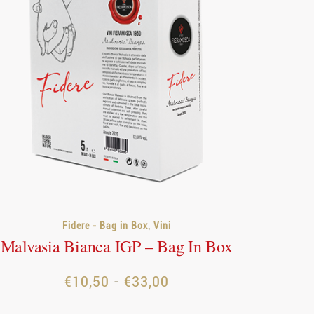
,
Fidere - Bag in Box
Vini
Malvasia Bianca IGP – Bag In Box
Fascia
-
€
10,50
€
33,00
di