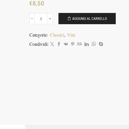
€
8,50
AGGIUNGI AL CARRELLO
Sorge
quantità
Categorie:
Classici
,
Vini
Condividi: