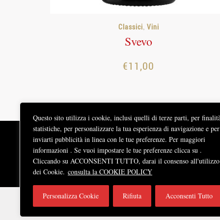
,
Classici
Vini
Svevo
€
11,00
Questo sito utilizza i cookie, inclusi quelli di terze parti, per finalit
statistiche, per personalizzare la tua esperienza di navigazione e per
inviarti pubblicità in linea con le tue preferenze. Per maggiori
La Cantina
Contatti
Blog
Termini e Condizio
informazioni . Se vuoi impostare le tue preferenze clicca su .
Cliccando su ACCONSENTI TUTTO, darai il consenso all'utilizzo
dei Cookie.
consulta la COOKIE POLICY
Vini Fieramosca - Cantina Sociale di Barletta Aziende Agricole
Personalizza Cookie
Rifiuta
Acconsenti Tutto